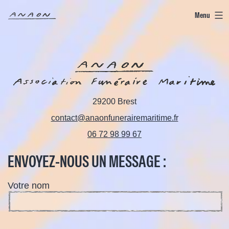
Aller
Menu
Anaon
au
contenu
C
o
29200 Brest
contact@anaonfunerairemaritime.fr
n
06 72 98 99 67
ENVOYEZ-NOUS UN MESSAGE :
t
Votre nom
a